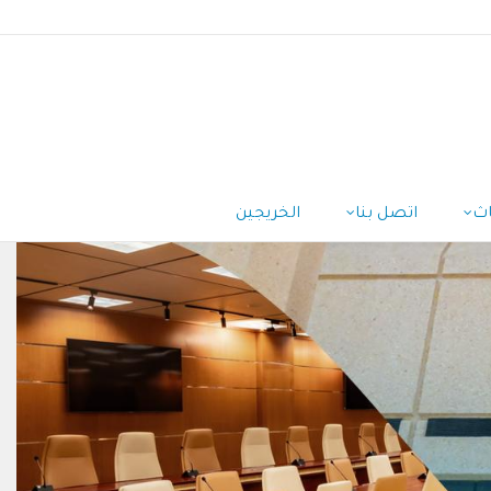
اث
اتصل بنا
الخريجين