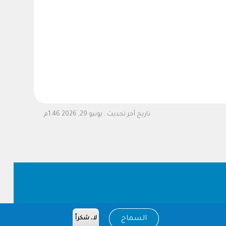
تاريخ آخر تحديث :
يونيو 29, 2026 1:46م
السماح
لا، شكراً