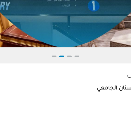
ل
نان الجامعي