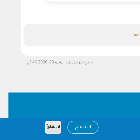
Sum
تاريخ آخر تحديث :
يونيو 29, 2026 1:46م
السماح
لا، شكراً